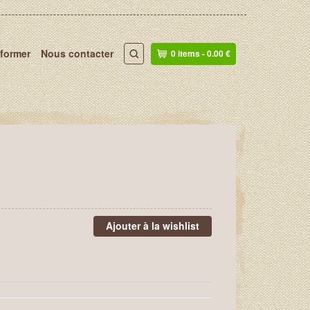
nformer
Nous contacter
0 items -
0.00
€
Ajouter à la wishlist