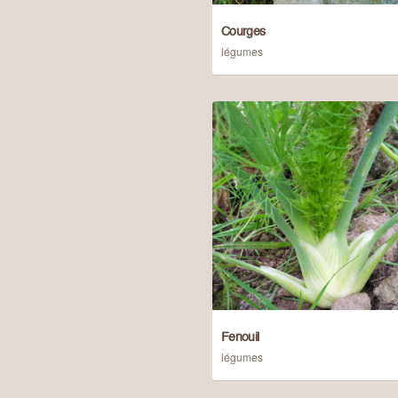
Courges
légumes
Fenouil
légumes