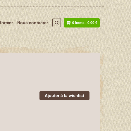
nformer
Nous contacter
0 items -
0.00
€
Ajouter à la wishlist