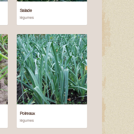
Salade
Acheter le produit
Acheter 
légumes
Poireaux
Acheter le produit
Acheter 
légumes