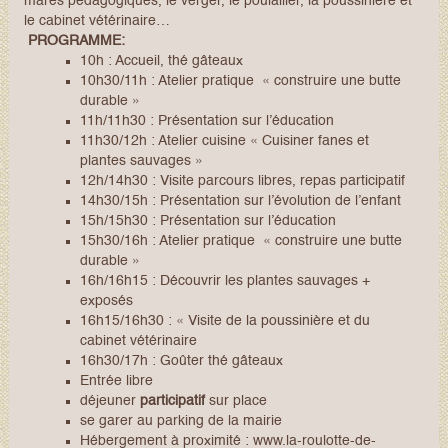
mares pédagogiques, le verger, le poulailler, la poussinière et
le cabinet vétérinaire…
PROGRAMME:
10h : Accueil, thé gâteaux
10h30/11h : Atelier pratique « construire une butte
durable »
11h/11h30 : Présentation sur l’éducation
11h30/12h : Atelier cuisine « Cuisiner fanes et
plantes sauvages »
12h/14h30 : Visite parcours libres, repas participatif
14h30/15h : Présentation sur l’évolution de l’enfant
15h/15h30 : Présentation sur l’éducation
15h30/16h : Atelier pratique « construire une butte
durable »
16h/16h15 : Découvrir les plantes sauvages +
exposés
16h15/16h30 : « Visite de la poussinière et du
cabinet vétérinaire
16h30/17h : Goûter thé gâteaux
Entrée libre
déjeuner
participatif
sur place
se garer au parking de la mairie
Hébergement à proximité :
www.la-roulotte-de-